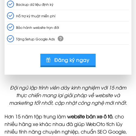
Backup dữ liệu định kỳ
Hỗ trợ kỹ thuật miễn phí
Bảo hành website trọn đời
?
Tặng Setup Google Ads
Đăng ký ngay
Đội ngũ lập trình viên dày kinh nghiệm với 15 năm
thực chiến mang lại giải pháp về website và
marketing tốt nhất, cập nhật công nghệ mới nhất.
Hơn 15 năm tập trung làm
website bán xe ô tô
, cho
nhiều hãng xe khác nhau đã giúp WebOto tích lũy
nhiều tính năng chuyên nghiệp, chuẩn SEO Google,