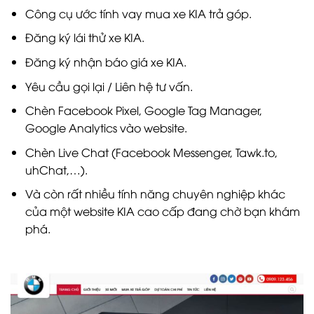
Công cụ ước tính vay mua xe KIA trả góp.
Đăng ký lái thử xe KIA.
Đăng ký nhận báo giá xe KIA.
Yêu cầu gọi lại / Liên hệ tư vấn.
Chèn Facebook Pixel, Google Tag Manager,
Google Analytics vào website.
Chèn Live Chat (Facebook Messenger, Tawk.to,
uhChat,…).
Và còn rất nhiều tính năng chuyên nghiệp khác
của một website KIA cao cấp đang chờ bạn khám
phá.