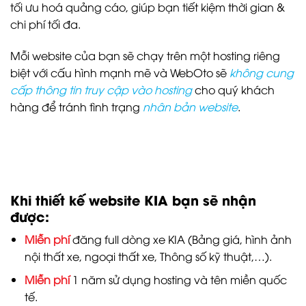
tối ưu hoá quảng cáo, giúp bạn tiết kiệm thời gian &
chi phí tối đa.
Mỗi website của bạn sẽ chạy trên một hosting riêng
biệt với cấu hình mạnh mẽ và WebOto sẽ
không cung
cấp thông tin truy cập vào hosting
cho quý khách
hàng để tránh tình trạng
nhân bản website
.
Khi thiết kế website KIA bạn sẽ nhận
được:
Miễn phí
đăng full dòng xe KIA (Bảng giá, hình ảnh
nội thất xe, ngoại thất xe, Thông số kỹ thuật,…).
Miễn phí
1 năm sử dụng hosting và tên miền quốc
tế.