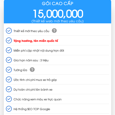
GÓI CAO CẤP
15,000,000
(Thiết kế web mới theo yêu cầu)
?
Thiết kế mới theo yêu cầu
Tặng hosting, tên miền quốc tế
Miễn phí cập nhật nội dung trọn đời
Gia hạn năm sau : 3 triệu
?
Tường lửa
Ước tính chi phí mua xe trả góp
Dự toán chi phí lăn bánh xe
Chức năng xem màu xe trực quan
Hệ thống SEO TOP Google