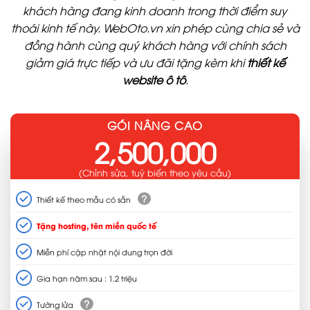
khách hàng đang kinh doanh trong thời điểm suy
thoái kinh tế này. WebOto.vn xin phép cùng chia sẻ và
đồng hành cùng quý khách hàng với chính sách
giảm giá trực tiếp và ưu đãi tặng kèm khi
thiết kế
website ô tô
.
GÓI NÂNG CAO
2,500,000
(Chỉnh sửa, tuỳ biến theo yêu cầu)
?
Thiết kế theo mẫu có sẵn
Tặng hosting, tên miền quốc tế
Miễn phí cập nhật nội dung trọn đời
Gia hạn năm sau : 1.2 triệu
?
Tường lửa