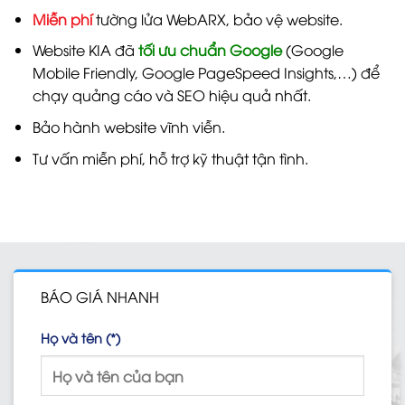
Miễn phí
tường lửa WebARX, bảo vệ website.
Website KIA đã
tối ưu chuẩn Google
(Google
Mobile Friendly, Google PageSpeed Insights,…) để
chạy quảng cáo và SEO hiệu quả nhất.
Bảo hành website vĩnh viễn.
Tư vấn miễn phí, hỗ trợ kỹ thuật tận tình.
BÁO GIÁ NHANH
Họ và tên (*)