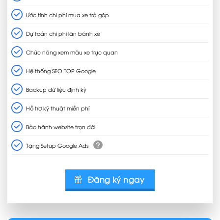
Ước tính chi phí mua xe trả góp
Dự toán chi phí lăn bánh xe
Chức năng xem màu xe trực quan
Hệ thống SEO TOP Google
Backup dữ liệu định kỳ
Hỗ trợ kỹ thuật miễn phí
Bảo hành website trọn đời
?
Tặng Setup Google Ads
Đăng ký ngay