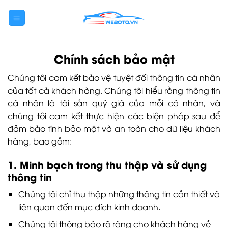
Bỏ
qua
nội
dung
Chính sách bảo mật
Chúng tôi cam kết bảo vệ tuyệt đối thông tin cá nhân
của tất cả khách hàng. Chúng tôi hiểu rằng thông tin
cá nhân là tài sản quý giá của mỗi cá nhân, và
chúng tôi cam kết thực hiện các biện pháp sau để
đảm bảo tính bảo mật và an toàn cho dữ liệu khách
hàng, bao gồm:
1. Minh bạch trong thu thập và sử dụng
thông tin
Chúng tôi chỉ thu thập những thông tin cần thiết và
liên quan đến mục đích kinh doanh.
Chúng tôi thông báo rõ ràng cho khách hàng về