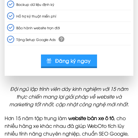
Backup dữ liệu định kỳ
Hỗ trợ kỹ thuật miễn phí
Bảo hành website trọn đời
?
Tặng Setup Google Ads
Đăng ký ngay
Đội ngũ lập trình viên dày kinh nghiệm với 15 năm
thực chiến mang lại giải pháp về website và
marketing tốt nhất, cập nhật công nghệ mới nhất.
Hơn 15 năm tập trung làm
website bán xe ô tô
, cho
nhiều hãng xe khác nhau đã giúp WebOto tích lũy
nhiều tính năng chuyên nghiệp, chuẩn SEO Google,