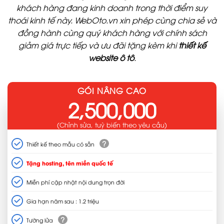
khách hàng đang kinh doanh trong thời điểm suy
thoái kinh tế này. WebOto.vn xin phép cùng chia sẻ và
đồng hành cùng quý khách hàng với chính sách
giảm giá trực tiếp và ưu đãi tặng kèm khi
thiết kế
website ô tô
.
GÓI NÂNG CAO
2,500,000
(Chỉnh sửa, tuỳ biến theo yêu cầu)
?
Thiết kế theo mẫu có sẵn
Tặng hosting, tên miền quốc tế
Miễn phí cập nhật nội dung trọn đời
Gia hạn năm sau : 1.2 triệu
?
Tường lửa