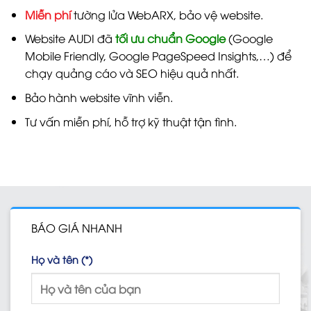
Miễn phí
tường lửa WebARX, bảo vệ website.
Website AUDI đã
tối ưu chuẩn Google
(Google
Mobile Friendly, Google PageSpeed Insights,…) để
chạy quảng cáo và SEO hiệu quả nhất.
Bảo hành website vĩnh viễn.
Tư vấn miễn phí, hỗ trợ kỹ thuật tận tình.
BÁO GIÁ NHANH
Họ và tên (*)