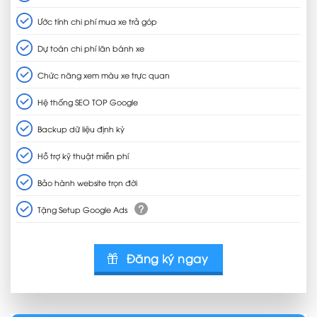
Ước tính chi phí mua xe trả góp
Dự toán chi phí lăn bánh xe
Chức năng xem màu xe trực quan
Hệ thống SEO TOP Google
Backup dữ liệu định kỳ
Hỗ trợ kỹ thuật miễn phí
Bảo hành website trọn đời
?
Tặng Setup Google Ads
Đăng ký ngay