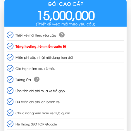
GÓI CAO CẤP
15,000,000
(Thiết kế web mới theo yêu cầu)
?
Thiết kế mới theo yêu cầu
Tặng hosting, tên miền quốc tế
Miễn phí cập nhật nội dung trọn đời
Gia hạn năm sau : 3 triệu
?
Tường lửa
Ước tính chi phí mua xe trả góp
Dự toán chi phí lăn bánh xe
Chức năng xem màu xe trực quan
Hệ thống SEO TOP Google