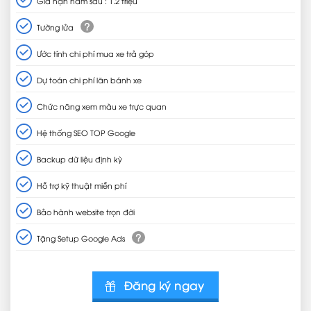
Gia hạn năm sau : 1.2 triệu
?
Tường lửa
Ước tính chi phí mua xe trả góp
Dự toán chi phí lăn bánh xe
Chức năng xem màu xe trực quan
Hệ thống SEO TOP Google
Backup dữ liệu định kỳ
Hỗ trợ kỹ thuật miễn phí
Bảo hành website trọn đời
?
Tặng Setup Google Ads
Đăng ký ngay