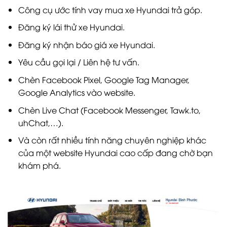
Công cụ ước tính vay mua xe Hyundai trả góp.
Đăng ký lái thử xe Hyundai.
Đăng ký nhận báo giá xe Hyundai.
Yêu cầu gọi lại / Liên hệ tư vấn.
Chèn Facebook Pixel, Google Tag Manager,
Google Analytics vào website.
Chèn Live Chat (Facebook Messenger, Tawk.to,
uhChat,…).
Và còn rất nhiều tính năng chuyên nghiệp khác
của một website Hyundai cao cấp đang chờ bạn
khám phá.