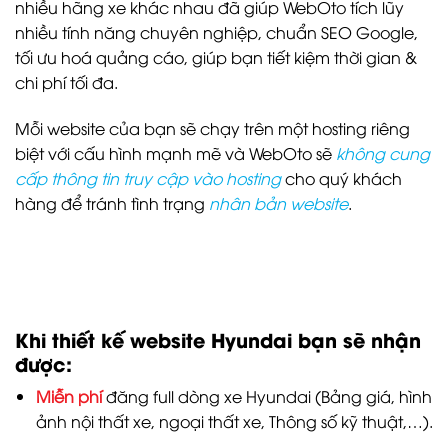
nhiều hãng xe khác nhau đã giúp WebOto tích lũy
nhiều tính năng chuyên nghiệp, chuẩn SEO Google,
tối ưu hoá quảng cáo, giúp bạn tiết kiệm thời gian &
chi phí tối đa.
Mỗi website của bạn sẽ chạy trên một hosting riêng
biệt với cấu hình mạnh mẽ và WebOto sẽ
không cung
cấp thông tin truy cập vào hosting
cho quý khách
hàng để tránh tình trạng
nhân bản website
.
Khi thiết kế website Hyundai bạn sẽ nhận
được:
Miễn phí
đăng full dòng xe Hyundai (Bảng giá, hình
ảnh nội thất xe, ngoại thất xe, Thông số kỹ thuật,…).