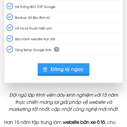
Hệ thống SEO TOP Google
Backup dữ liệu định kỳ
Hỗ trợ kỹ thuật miễn phí
Bảo hành website trọn đời
?
Tặng Setup Google Ads
Đăng ký ngay
Đội ngũ lập trình viên dày kinh nghiệm với 15 năm
thực chiến mang lại giải pháp về website và
marketing tốt nhất, cập nhật công nghệ mới nhất.
Hơn 15 năm tập trung làm
website bán xe ô tô
, cho