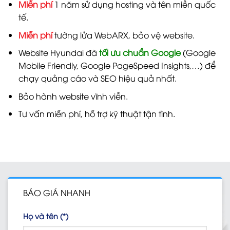
Miễn phí
1 năm sử dụng hosting và tên miền quốc
tế.
Miễn phí
tường lửa WebARX, bảo vệ website.
Website Hyundai đã
tối ưu chuẩn Google
(Google
Mobile Friendly, Google PageSpeed Insights,…) để
chạy quảng cáo và SEO hiệu quả nhất.
Bảo hành website vĩnh viễn.
Tư vấn miễn phí, hỗ trợ kỹ thuật tận tình.
BÁO GIÁ NHANH
Họ và tên (*)