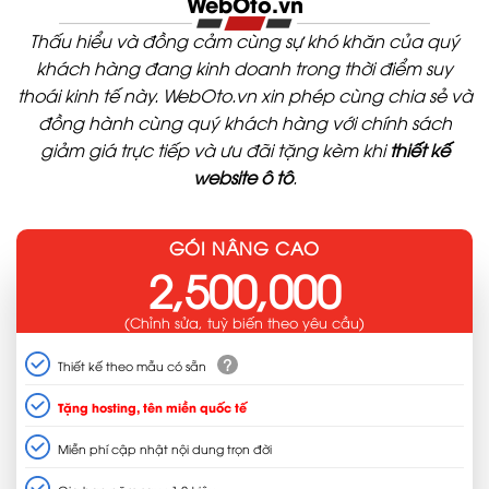
WebOto.vn
Thấu hiểu và đồng cảm cùng sự khó khăn của quý
khách hàng đang kinh doanh trong thời điểm suy
thoái kinh tế này. WebOto.vn xin phép cùng chia sẻ và
đồng hành cùng quý khách hàng với chính sách
giảm giá trực tiếp và ưu đãi tặng kèm khi
thiết kế
website ô tô
.
GÓI NÂNG CAO
2,500,000
(Chỉnh sửa, tuỳ biến theo yêu cầu)
?
Thiết kế theo mẫu có sẵn
Tặng hosting, tên miền quốc tế
Miễn phí cập nhật nội dung trọn đời