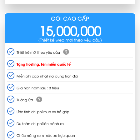
GÓI CAO CẤP
15,000,000
(Thiết kế web mới theo yêu cầu)
?
Thiết kế mới theo yêu cầu
Tặng hosting, tên miền quốc tế
Miễn phí cập nhật nội dung trọn đời
Gia hạn năm sau : 3 triệu
?
Tường lửa
Ước tính chi phí mua xe trả góp
Dự toán chi phí lăn bánh xe
Chức năng xem màu xe trực quan