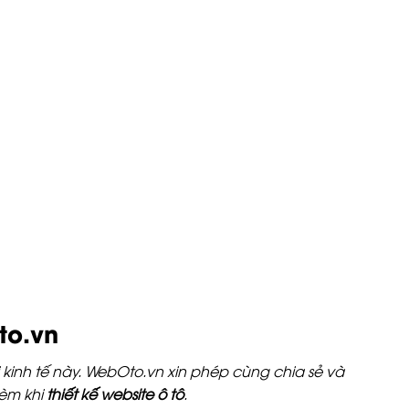
to.vn
kinh tế này. WebOto.vn xin phép cùng chia sẻ và
kèm khi
thiết kế website ô tô
.