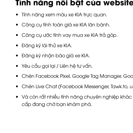
Tính năng nổi bật của websit
Tính năng xem màu xe KIA trực quan.
Công cụ tính toán giá xe KIA lăn bánh.
Công cụ ước tính vay mua xe KIA trả góp.
Đăng ký lái thử xe KIA.
Đăng ký nhận báo giá xe KIA.
Yêu cầu gọi lại / Liên hệ tư vấn.
Chèn Facebook Pixel, Google Tag Manager, Goog
Chèn Live Chat (Facebook Messenger, Tawk.to, 
Và còn rất nhiều tính năng chuyên nghiệp khác
cấp đang chờ bạn khám phá.