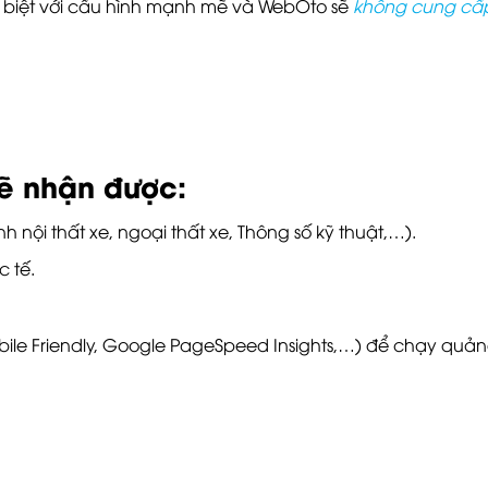
ng biệt với cấu hình mạnh mẽ và WebOto sẽ
không cung cấp 
sẽ nhận được:
h nội thất xe, ngoại thất xe, Thông số kỹ thuật,…).
 tế.
le Friendly, Google PageSpeed Insights,…) để chạy quản