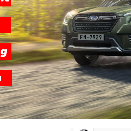
THIẾT KẾ W
Thiết kế website KIA chuẩn SEO, giao diện đẹp, đầy đ
quảng cáo và SEO hiệu quả. Đã