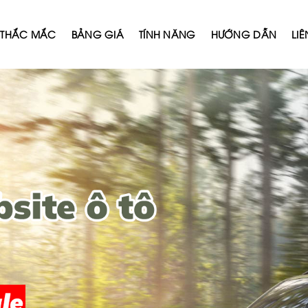
THẮC MẮC
BẢNG GIÁ
TÍNH NĂNG
HƯỚNG DẪN
LIÊ