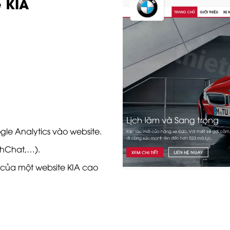
e KIA
le Analytics vào website.
uhChat,…).
 của một website KIA cao