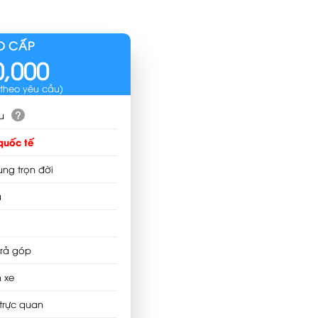
O CẤP
0,000
 theo yêu cầu)
?
u
quốc tế
ung trọn đời
u
trả góp
 xe
trực quan