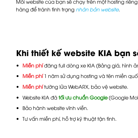
Mỗi website của bạn sẽ chạy trên một hosting riê
hàng để tránh tình trạng
nhân bản website
.
Khi thiết kế website KIA bạn 
Miễn phí
đăng full dòng xe KIA (Bảng giá, hình ản
Miễn phí
1 năm sử dụng hosting và tên miền quốc
Miễn phí
tường lửa WebARX, bảo vệ website.
Website KIA đã
tối ưu chuẩn Google
(Google Mobi
Bảo hành website vĩnh viễn.
Tư vấn miễn phí, hỗ trợ kỹ thuật tận tình.