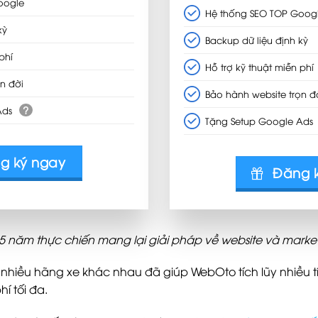
oogle
Hệ thống SEO TOP Goog
kỳ
Backup dữ liệu định kỳ
phí
Hỗ trợ kỹ thuật miễn phí
n đời
Bảo hành website trọn đ
?
Ads
Tặng Setup Google Ads
g ký ngay
Đăng 
 15 năm thực chiến mang lại giải pháp về website và marke
 nhiều hãng xe khác nhau đã giúp WebOto tích lũy nhiều 
í tối đa.