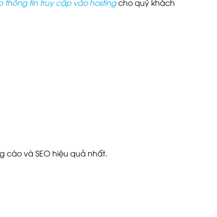
thông tin truy cập vào hosting
cho quý khách
g cáo và SEO hiệu quả nhất.