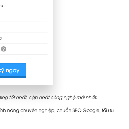
le
ời
?
ký ngay
ting tốt nhất, cập nhật công nghệ mới nhất.
tính năng chuyên nghiệp, chuẩn SEO Google, tối ưu