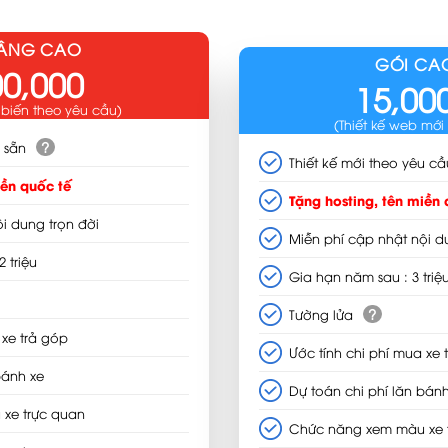
NÂNG CAO
GÓI CA
00,000
15,00
 biến theo yêu cầu)
(Thiết kế web mới
?
 sẵn
Thiết kế mới theo yêu cầ
iền quốc tế
Tặng hosting, tên miền 
i dung trọn đời
Miễn phí cập nhật nội d
 triệu
Gia hạn năm sau : 3 triệ
?
Tường lửa
 xe trả góp
Ước tính chi phí mua xe 
bánh xe
Dự toán chi phí lăn bánh
xe trực quan
Chức năng xem màu xe 