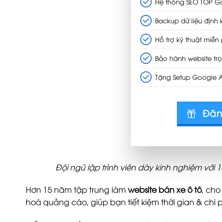
Hệ thống SEO TOP G
Backup dữ liệu định 
Hỗ trợ kỹ thuật miễn 
Bảo hành website trọ
Tặng Setup Google 
Đăn
Đội ngũ lập trình viên dày kinh nghiệm với
Hơn 15 năm tập trung làm
website bán xe ô tô
, cho
hoá quảng cáo, giúp bạn tiết kiệm thời gian & chi ph