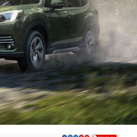
EB KIA
ủ tính năng, có giao diện điện thoại, tối ưu
 up full dòng xe KIA.