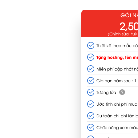
GÓI 
2,5
(Chỉnh sửa, tuỳ
Thiết kế theo mẫu có
Tặng hosting, tên m
Miễn phí cập nhật nộ
Gia hạn năm sau : 1.2
?
Tường lửa
Ước tính chi phí mua
Dự toán chi phí lăn 
Chức năng xem màu 