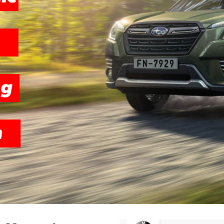
THIẾT KẾ WEB M
Thiết kế website Mercedes-Benz chuẩn SEO, giao diệ
thoại, tối ưu quảng cáo và SEO hiệu quả. 