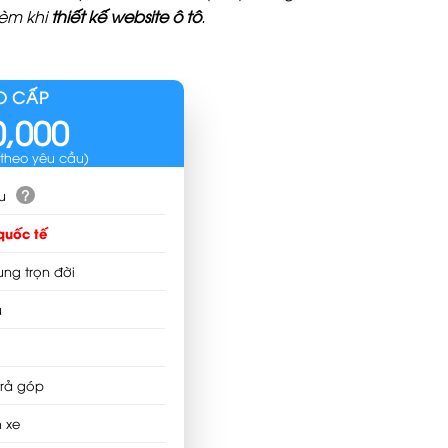
kèm khi
thiết kế website ô tô
.
O CẤP
0,000
 theo yêu cầu)
?
u
quốc tế
ung trọn đời
u
trả góp
 xe