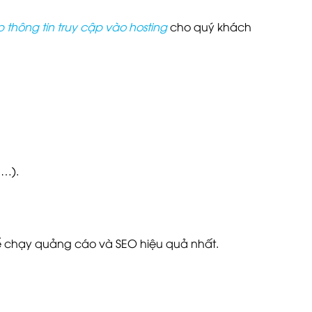
thông tin truy cập vào hosting
cho quý khách
,…).
ể chạy quảng cáo và SEO hiệu quả nhất.