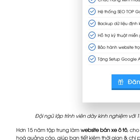
Hệ thống SEO TOP G
Backup dữ liệu định 
Hỗ trợ kỹ thuật miễn 
Bảo hành website trọ
Tặng Setup Google 
Đăn
Đội ngũ lập trình viên dày kinh nghiệm với
Hơn 15 năm tập trung làm
website bán xe ô tô
, cho
hoá quảng cáo, giúp bạn tiết kiệm thời gian & chi ph