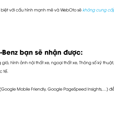
ng biệt với cấu hình mạnh mẽ và WebOto sẽ
không cung cấp 
s-Benz bạn sẽ nhận được:
iá, hình ảnh nội thất xe, ngoại thất xe, Thông số kỹ thuật
 tế.
(Google Mobile Friendly, Google PageSpeed Insights,…) đ