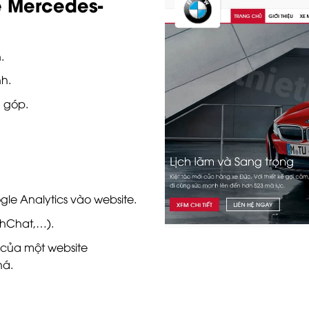
e Mercedes-
.
h.
 góp.
le Analytics vào website.
uhChat,…).
 của một website
há.