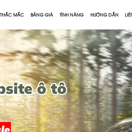
THẮC MẮC
BẢNG GIÁ
TÍNH NĂNG
HƯỚNG DẪN
LIÊ