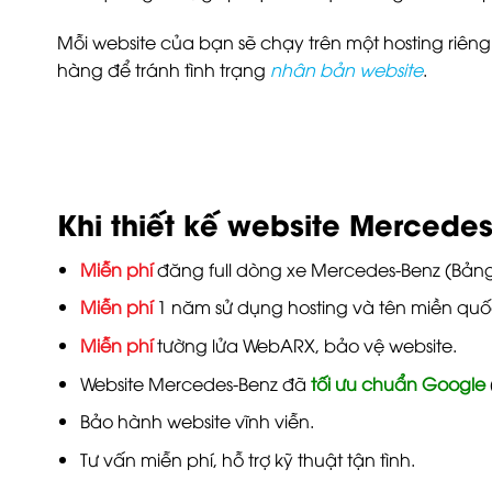
Mỗi website của bạn sẽ chạy trên một hosting riê
hàng để tránh tình trạng
nhân bản website
.
Khi thiết kế website Mercede
Miễn phí
đăng full dòng xe Mercedes-Benz (Bảng g
Miễn phí
1 năm sử dụng hosting và tên miền quốc
Miễn phí
tường lửa WebARX, bảo vệ website.
Website Mercedes-Benz đã
tối ưu chuẩn Google
Bảo hành website vĩnh viễn.
Tư vấn miễn phí, hỗ trợ kỹ thuật tận tình.