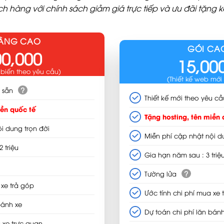
hàng với chính sách giảm giá trực tiếp và ưu đãi tặng 
NÂNG CAO
GÓI CA
00,000
15,00
 biến theo yêu cầu)
(Thiết kế web mới
?
 sẵn
Thiết kế mới theo yêu cầ
iền quốc tế
Tặng hosting, tên miền 
i dung trọn đời
Miễn phí cập nhật nội d
 triệu
Gia hạn năm sau : 3 triệ
?
Tường lửa
 xe trả góp
Ước tính chi phí mua xe 
bánh xe
Dự toán chi phí lăn bánh
xe trực quan