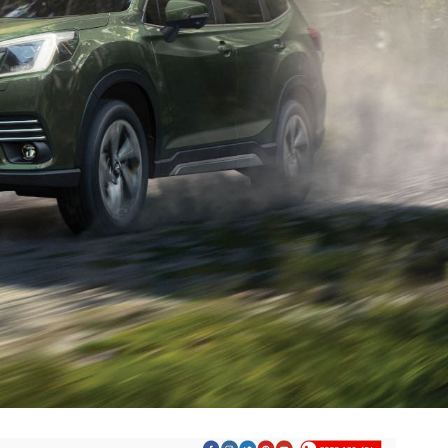
ERCEDES-BENZ
n đẹp, đầy đủ tính năng, có giao diện điện
Đã up full dòng xe Mercedes-Benz.