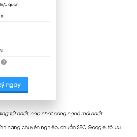
trực quan
le
ời
?
ký ngay
ting tốt nhất, cập nhật công nghệ mới nhất.
tính năng chuyên nghiệp, chuẩn SEO Google, tối ưu