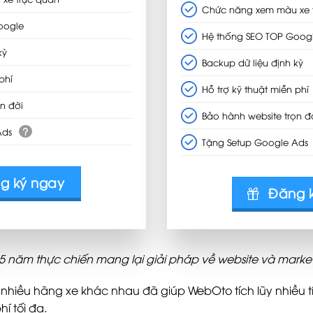
Chức năng xem màu xe 
oogle
Hệ thống SEO TOP Goog
kỳ
Backup dữ liệu định kỳ
phí
Hỗ trợ kỹ thuật miễn phí
n đời
Bảo hành website trọn đ
?
Ads
Tặng Setup Google Ads
g ký ngay
Đăng 
 15 năm thực chiến mang lại giải pháp về website và marke
 nhiều hãng xe khác nhau đã giúp WebOto tích lũy nhiều 
í tối đa.