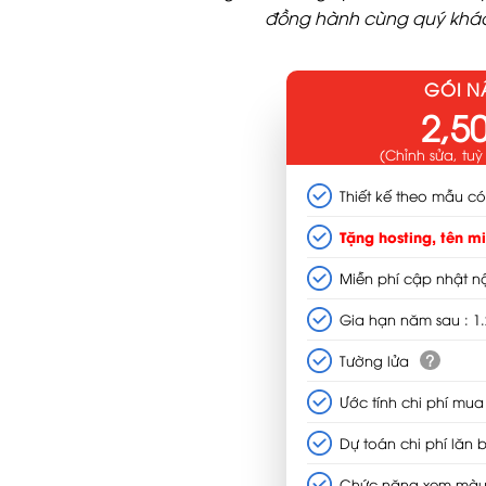
đồng hành cùng quý khách 
GÓI 
2,5
(Chỉnh sửa, tuỳ
Thiết kế theo mẫu có
Tặng hosting, tên m
Miễn phí cập nhật nộ
Gia hạn năm sau : 1.2
?
Tường lửa
Ước tính chi phí mua
Dự toán chi phí lăn 
Chức năng xem màu 