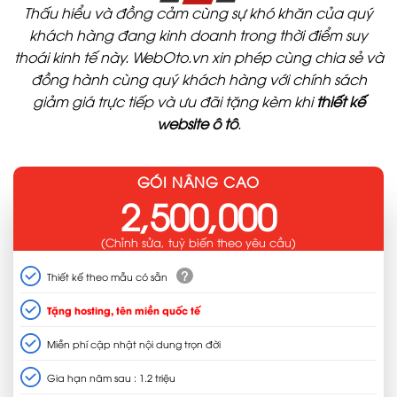
Thấu hiểu và đồng cảm cùng sự khó khăn của quý
khách hàng đang kinh doanh trong thời điểm suy
thoái kinh tế này. WebOto.vn xin phép cùng chia sẻ và
đồng hành cùng quý khách hàng với chính sách
giảm giá trực tiếp và ưu đãi tặng kèm khi
thiết kế
website ô tô
.
GÓI NÂNG CAO
2,500,000
(Chỉnh sửa, tuỳ biến theo yêu cầu)
?
Thiết kế theo mẫu có sẵn
Tặng hosting, tên miền quốc tế
Miễn phí cập nhật nội dung trọn đời
Gia hạn năm sau : 1.2 triệu