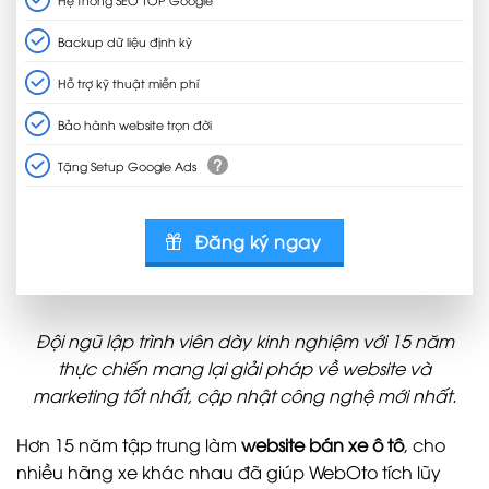
Backup dữ liệu định kỳ
Hỗ trợ kỹ thuật miễn phí
Bảo hành website trọn đời
?
Tặng Setup Google Ads
Đăng ký ngay
Đội ngũ lập trình viên dày kinh nghiệm với 15 năm
thực chiến mang lại giải pháp về website và
marketing tốt nhất, cập nhật công nghệ mới nhất.
Hơn 15 năm tập trung làm
website bán xe ô tô
, cho
nhiều hãng xe khác nhau đã giúp WebOto tích lũy