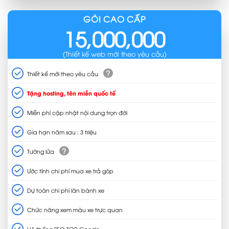
GÓI CAO CẤP
15,000,000
(Thiết kế web mới theo yêu cầu)
?
Thiết kế mới theo yêu cầu
Tặng hosting, tên miền quốc tế
Miễn phí cập nhật nội dung trọn đời
Gia hạn năm sau : 3 triệu
?
Tường lửa
Ước tính chi phí mua xe trả góp
Dự toán chi phí lăn bánh xe
Chức năng xem màu xe trực quan
Hệ thống SEO TOP Google