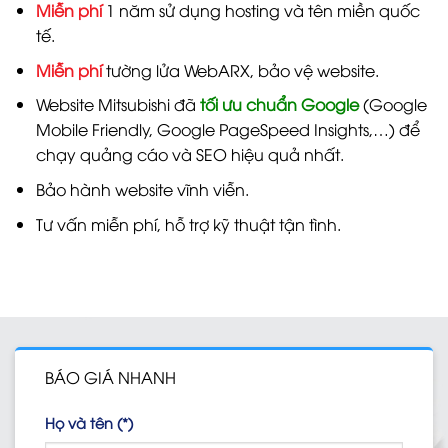
Miễn phí
1 năm sử dụng hosting và tên miền quốc
tế.
Miễn phí
tường lửa WebARX, bảo vệ website.
Website Mitsubishi đã
tối ưu chuẩn Google
(Google
Mobile Friendly, Google PageSpeed Insights,…) để
chạy quảng cáo và SEO hiệu quả nhất.
Bảo hành website vĩnh viễn.
Tư vấn miễn phí, hỗ trợ kỹ thuật tận tình.
BÁO GIÁ NHANH
Họ và tên (*)