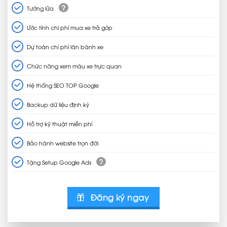
?
Tường lửa
Ước tính chi phí mua xe trả góp
Dự toán chi phí lăn bánh xe
Chức năng xem màu xe trực quan
Hệ thống SEO TOP Google
Backup dữ liệu định kỳ
Hỗ trợ kỹ thuật miễn phí
Bảo hành website trọn đời
?
Tặng Setup Google Ads
Đăng ký ngay