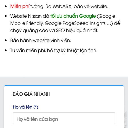
Miễn phí
tường lửa WebARX, bảo vệ website.
Website Nissan đã
tối ưu chuẩn Google
(Google
Mobile Friendly, Google PageSpeed Insights,…) để
chạy quảng cáo và SEO hiệu quả nhất.
Bảo hành website vĩnh viễn.
Tư vấn miễn phí, hỗ trợ kỹ thuật tận tình.
BÁO GIÁ NHANH
Họ và tên (*)