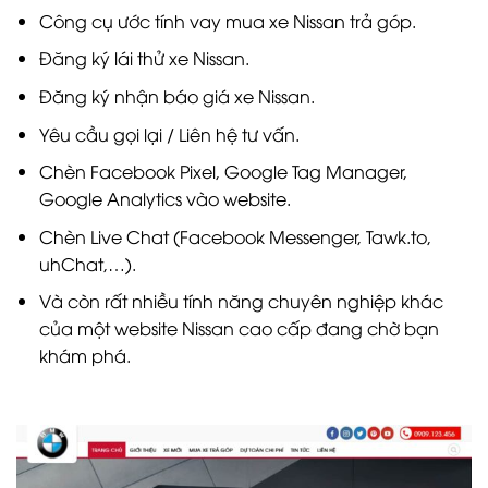
Công cụ ước tính vay mua xe Nissan trả góp.
Đăng ký lái thử xe Nissan.
Đăng ký nhận báo giá xe Nissan.
Yêu cầu gọi lại / Liên hệ tư vấn.
Chèn Facebook Pixel, Google Tag Manager,
Google Analytics vào website.
Chèn Live Chat (Facebook Messenger, Tawk.to,
uhChat,…).
Và còn rất nhiều tính năng chuyên nghiệp khác
của một website Nissan cao cấp đang chờ bạn
khám phá.