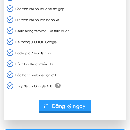
Ước tính chi phí mua xe trả góp
Dự toán chi phí lăn bánh xe
Chức năng xem màu xe trực quan
Hệ thống SEO TOP Google
Backup dữ liệu định kỳ
Hỗ trợ kỹ thuật miễn phí
Bảo hành website trọn đời
?
Tặng Setup Google Ads
Đăng ký ngay