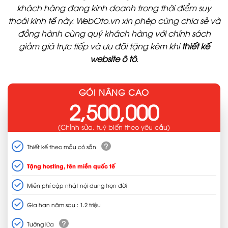
khách hàng đang kinh doanh trong thời điểm suy
thoái kinh tế này. WebOto.vn xin phép cùng chia sẻ và
đồng hành cùng quý khách hàng với chính sách
giảm giá trực tiếp và ưu đãi tặng kèm khi
thiết kế
website ô tô
.
GÓI NÂNG CAO
2,500,000
(Chỉnh sửa, tuỳ biến theo yêu cầu)
?
Thiết kế theo mẫu có sẵn
Tặng hosting, tên miền quốc tế
Miễn phí cập nhật nội dung trọn đời
Gia hạn năm sau : 1.2 triệu
?
Tường lửa