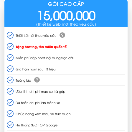
GÓI CAO CẤP
15,000,000
(Thiết kế web mới theo yêu cầu)
?
Thiết kế mới theo yêu cầu
Tặng hosting, tên miền quốc tế
Miễn phí cập nhật nội dung trọn đời
Gia hạn năm sau : 3 triệu
?
Tường lửa
Ước tính chi phí mua xe trả góp
Dự toán chi phí lăn bánh xe
Chức năng xem màu xe trực quan
Hệ thống SEO TOP Google