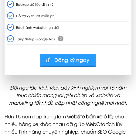
Backup dữ liệu định kỳ
Hỗ trợ kỹ thuật miễn phí
Bảo hành website trọn đời
?
Tặng Setup Google Ads
Đăng ký ngay
Đội ngũ lập trình viên dày kinh nghiệm với 15 năm
thực chiến mang lại giải pháp về website và
marketing tốt nhất, cập nhật công nghệ mới nhất.
Hơn 15 năm tập trung làm
website bán xe ô tô
, cho
nhiều hãng xe khác nhau đã giúp WebOto tích lũy
nhiều tính năng chuyên nghiệp, chuẩn SEO Google,