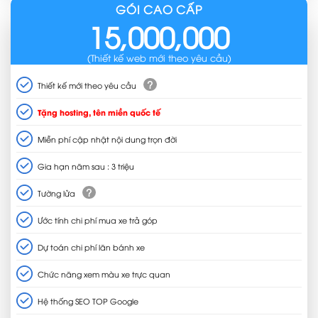
GÓI CAO CẤP
15,000,000
(Thiết kế web mới theo yêu cầu)
?
Thiết kế mới theo yêu cầu
Tặng hosting, tên miền quốc tế
Miễn phí cập nhật nội dung trọn đời
Gia hạn năm sau : 3 triệu
?
Tường lửa
Ước tính chi phí mua xe trả góp
Dự toán chi phí lăn bánh xe
Chức năng xem màu xe trực quan
Hệ thống SEO TOP Google