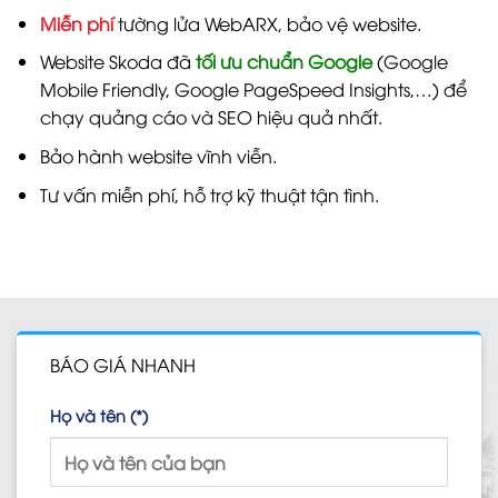
Miễn phí
tường lửa WebARX, bảo vệ website.
Website Skoda đã
tối ưu chuẩn Google
(Google
Mobile Friendly, Google PageSpeed Insights,…) để
chạy quảng cáo và SEO hiệu quả nhất.
Bảo hành website vĩnh viễn.
Tư vấn miễn phí, hỗ trợ kỹ thuật tận tình.
BÁO GIÁ NHANH
Họ và tên (*)