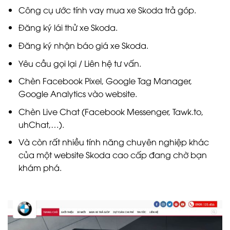
Công cụ ước tính vay mua xe Skoda trả góp.
Đăng ký lái thử xe Skoda.
Đăng ký nhận báo giá xe Skoda.
Yêu cầu gọi lại / Liên hệ tư vấn.
Chèn Facebook Pixel, Google Tag Manager,
Google Analytics vào website.
Chèn Live Chat (Facebook Messenger, Tawk.to,
uhChat,…).
Và còn rất nhiều tính năng chuyên nghiệp khác
của một website Skoda cao cấp đang chờ bạn
khám phá.