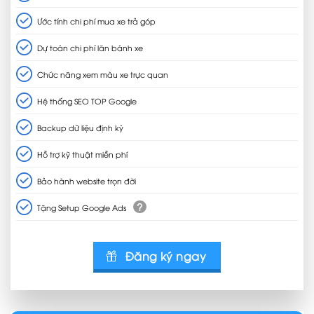
Ước tính chi phí mua xe trả góp
Dự toán chi phí lăn bánh xe
Chức năng xem màu xe trực quan
Hệ thống SEO TOP Google
Backup dữ liệu định kỳ
Hỗ trợ kỹ thuật miễn phí
Bảo hành website trọn đời
?
Tặng Setup Google Ads
Đăng ký ngay