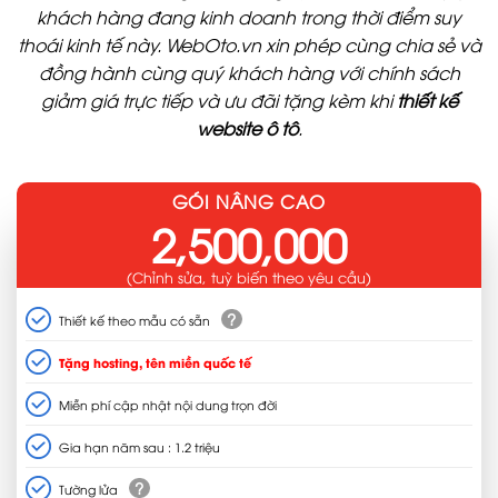
khách hàng đang kinh doanh trong thời điểm suy
thoái kinh tế này. WebOto.vn xin phép cùng chia sẻ và
đồng hành cùng quý khách hàng với chính sách
giảm giá trực tiếp và ưu đãi tặng kèm khi
thiết kế
website ô tô
.
GÓI NÂNG CAO
2,500,000
(Chỉnh sửa, tuỳ biến theo yêu cầu)
?
Thiết kế theo mẫu có sẵn
Tặng hosting, tên miền quốc tế
Miễn phí cập nhật nội dung trọn đời
Gia hạn năm sau : 1.2 triệu
?
Tường lửa