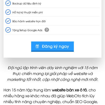
Backup dữ liệu định kỳ
Hỗ trợ kỹ thuật miễn phí
Bảo hành website trọn đời
?
Tặng Setup Google Ads
Đăng ký ngay
Đội ngũ lập trình viên dày kinh nghiệm với 15 năm
thực chiến mang lại giải pháp về website và
marketing tốt nhất, cập nhật công nghệ mới nhất.
Hơn 15 năm tập trung làm
website bán xe ô tô
, cho
nhiều hãng xe khác nhau đã giúp WebOto tích lũy
nhiều tính năng chuyên nghiệp, chuẩn SEO Google,