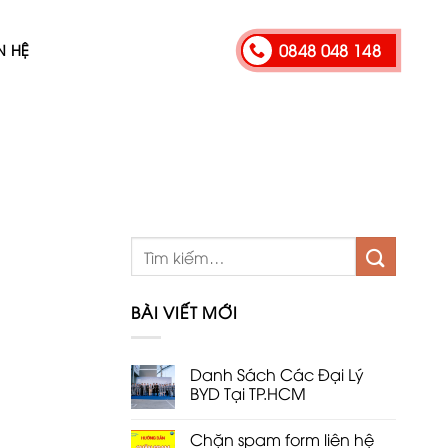
0848 048 148
N HỆ
BÀI VIẾT MỚI
Danh Sách Các Đại Lý
BYD Tại TP.HCM
Chặn spam form liên hệ