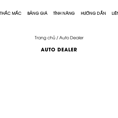
THẮC MẮC
BẢNG GIÁ
TÍNH NĂNG
HƯỚNG DẪN
LIÊ
Trang chủ
/
Auto Dealer
AUTO DEALER