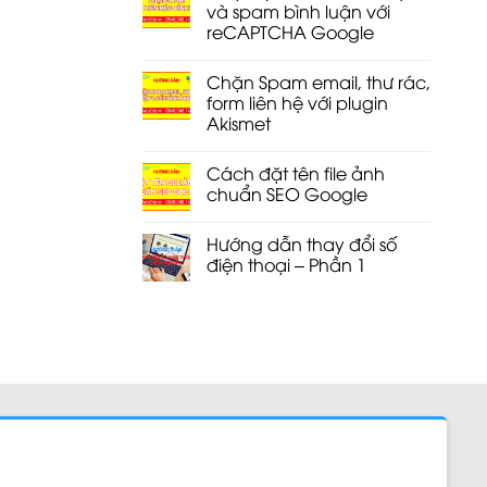
và spam bình luận với
reCAPTCHA Google
Chặn Spam email, thư rác,
form liên hệ với plugin
Akismet
Cách đặt tên file ảnh
chuẩn SEO Google
Hướng dẫn thay đổi số
điện thoại – Phần 1