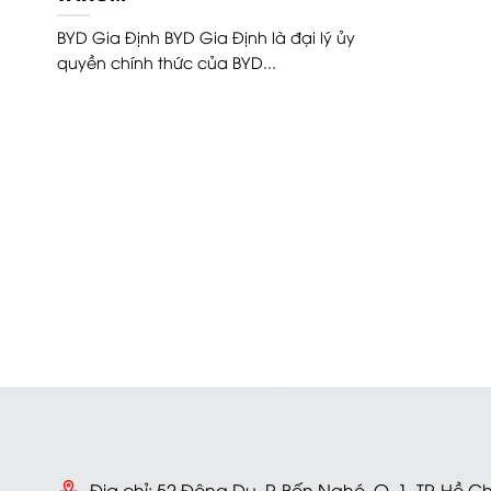
BYD Gia Định BYD Gia Định là đại lý ủy
quyền chính thức của BYD...
Địa chỉ: 52 Đông Du, P. Bến Nghé, Q. 1, TP. Hồ C